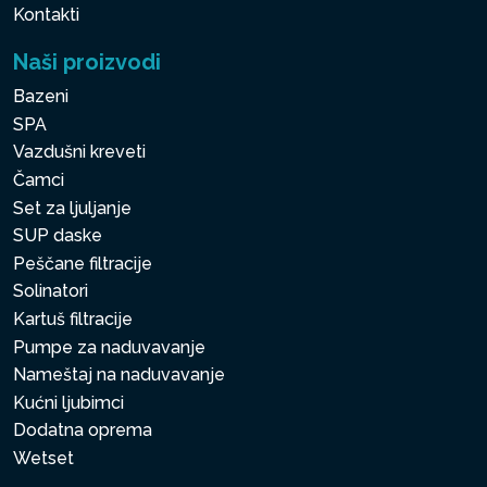
Kontakti
Naši proizvodi
Bazeni
SPA
Vazdušni kreveti
Čamci
Set za ljuljanje
SUP daske
Peščane filtracije
Solinatori
Kartuš filtracije
Pumpe za naduvavanje
Nameštaj na naduvavanje
Kućni ljubimci
Dodatna oprema
Wetset