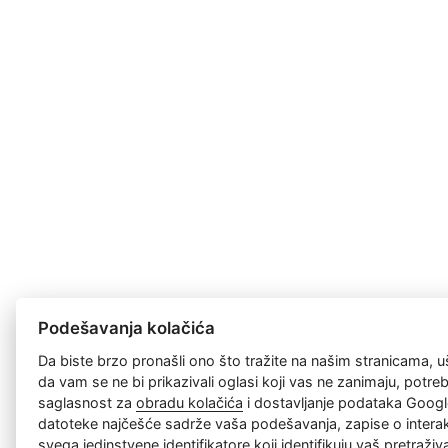
Podešavanja kolačića
Da biste brzo pronašli ono što tražite na našim stranicama, u
da vam se ne bi prikazivali oglasi koji vas ne zanimaju, potr
saglasnost za
obradu kolačića
i dostavljanje podataka Googl
datoteke najčešće sadrže vaša podešavanja, zapise o interakc
svega jedinstvene identifikatore koji identifikuju vaš pretraži