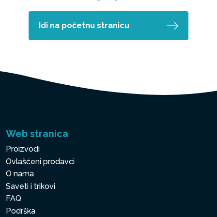
Idi na početnu stranicu
Web stranica
Proizvodi
Ovlašćeni prodavci
O nama
Saveti i trikovi
FAQ
Podrška