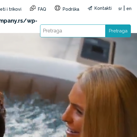
|
Kontakti
sr
en
ti i trikovi
FAQ
Podrška
&reg=RS&lang=sr): Failed to open stream: HTTP
mpany.rs/wp-
Pretraga