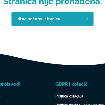
Stranica nije pronađena.
Idi na početnu stranicu
proizvodi
GDPR i kolačići
i
Politika kolačića