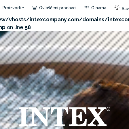
Proizvodi
Ovlašćeni prodavci
O nama
Save
com/admin/product/api.php?id=343&not_use_region=1
w/vhosts/intexcompany.com/domains/intexco
hp
on line
58