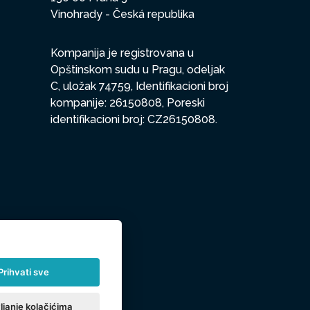
Vinohrady - Česká republika
Kompanija je registrovana u
Opštinskom sudu u Pragu, odeljak
C, uložak 74759, Identifikacioni broj
kompanije: 26150808, Poreski
identifikacioni broj: CZ26150808.
Prihvati sve
ljanje kolačićima