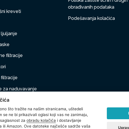
Politika zaštite ličnih i drugih
obrađivanih podataka
ni kreveti
Podešavanja kolačića
ljuljanje
aske
e filtracije
ori
filtracije
 za naduvavanje
čića
taj na naduvavanje
 ono što tražite na našim stranicama, uštedeli
ljubimci
se ne bi prikazivali oglasi koji vas ne zanimaju,
 saglasnost za
obradu kolačića
i dostavljanje
na oprema
 ili Amazon. Ove datoteke najčešće sadrže vaša
Uprav