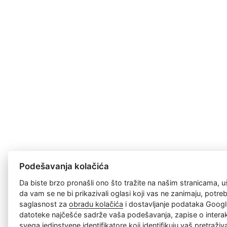
Podešavanja kolačića
Da biste brzo pronašli ono što tražite na našim stranicama, u
da vam se ne bi prikazivali oglasi koji vas ne zanimaju, potr
saglasnost za
obradu kolačića
i dostavljanje podataka Googl
datoteke najčešće sadrže vaša podešavanja, zapise o interakc
svega jedinstvene identifikatore koji identifikuju vaš pretraži