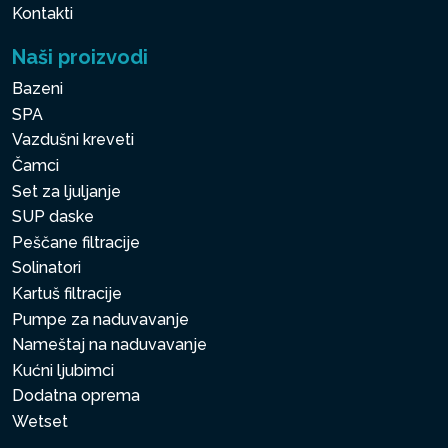
Kontakti
Naši proizvodi
Bazeni
SPA
Vazdušni kreveti
Čamci
Set za ljuljanje
SUP daske
Peščane filtracije
Solinatori
Kartuš filtracije
Pumpe za naduvavanje
Nameštaj na naduvavanje
Kućni ljubimci
Dodatna oprema
Wetset