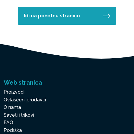
Idi na početnu stranicu
Web stranica
Proizvodi
Ovlašćeni prodavci
O nama
Saveti i trikovi
FAQ
Podrška