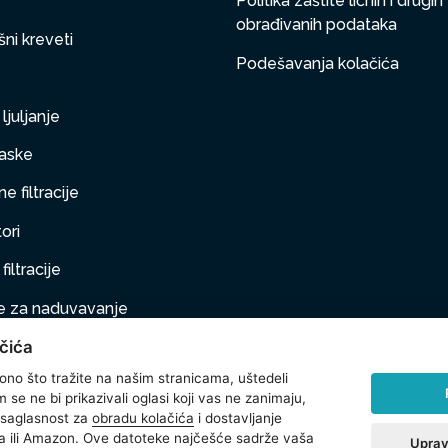
Politika zaštite ličnih i drugih
obrađivanih podataka
ni kreveti
Podešavanja kolačića
ljuljanje
aske
e filtracije
ori
filtracije
 za naduvavanje
čića
taj na naduvavanje
 ono što tražite na našim stranicama, uštedeli
ljubimci
se ne bi prikazivali oglasi koji vas ne zanimaju,
 saglasnost za
obradu kolačića
i dostavljanje
na oprema
 ili Amazon. Ove datoteke najčešće sadrže vaša
Uprav