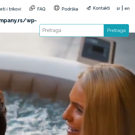
|
Kontakti
sr
en
ti i trikovi
FAQ
Podrška
&reg=RS&lang=sr): Failed to open stream: HTTP
mpany.rs/wp-
Pretraga