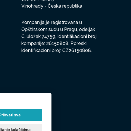
Vinohrady - Česká republika
Kompanija je registrovana u
Opštinskom sudu u Pragu, odeljak
C, uložak 74759, Identifikacioni broj
kompanije: 26150808, Poreski
identifikacioni broj: CZ26150808.
Prihvati sve
ljanje kolačićima