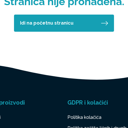
Stranica nije pronađena.
Idi na početnu stranicu
proizvodi
GDPR i kolačići
i
Politika kolačića