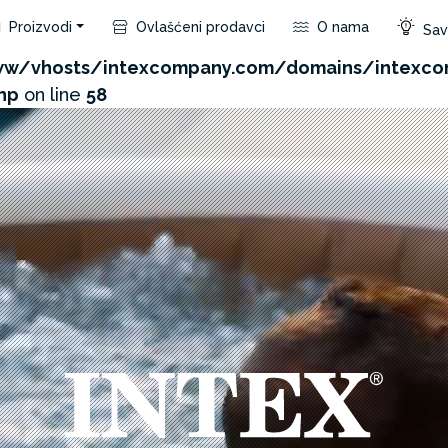
Proizvodi
Ovlašćeni prodavci
O nama
Save
com/admin/product/api.php?id=351&not_use_region=1
w/vhosts/intexcompany.com/domains/intexco
hp
on line
58