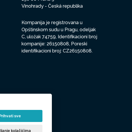
Vinohrady - Česká republika
Kompanija je registrovana u
Opštinskom sudu u Pragu, odeljak
C, uložak 74759, Identifikacioni broj
kompanije: 26150808, Poreski
identifikacioni broj: CZ26150808.
Prihvati sve
ljanje kolačićima