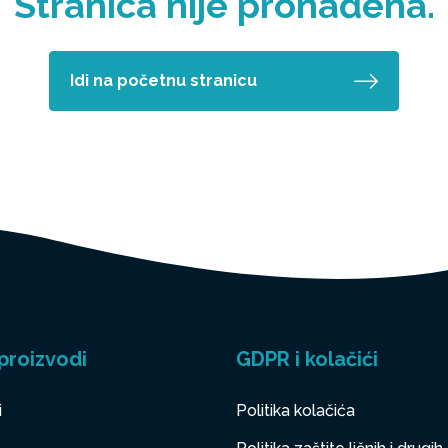
Stranica nije pronađena.
Idi na početnu stranicu
proizvodi
GDPR i kolačići
i
Politika kolačića