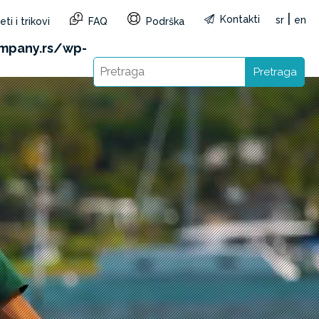
|
Kontakti
sr
en
ti i trikovi
FAQ
Podrška
&reg=RS&lang=sr): Failed to open stream: HTTP
mpany.rs/wp-
Pretraga