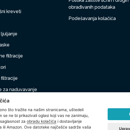
Politika zaštite ličnih i drugih
obrađivanih podataka
ni kreveti
Podešavanja kolačića
ljuljanje
aske
e filtracije
ori
filtracije
 za naduvavanje
čića
taj na naduvavanje
 ono što tražite na našim stranicama, uštedeli
ljubimci
se ne bi prikazivali oglasi koji vas ne zanimaju,
 saglasnost za
obradu kolačića
i dostavljanje
na oprema
 ili Amazon. Ove datoteke najčešće sadrže vaša
Uprav