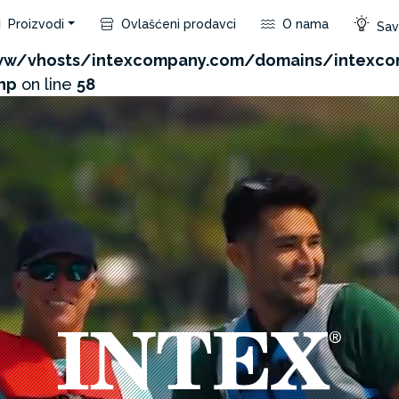
Proizvodi
Ovlašćeni prodavci
O nama
Save
com/admin/product/api.php?id=368&not_use_region=1
w/vhosts/intexcompany.com/domains/intexco
hp
on line
58