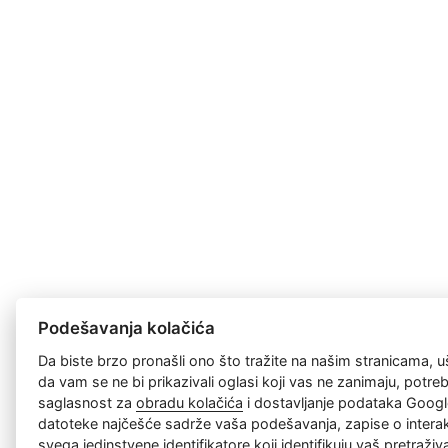
Podešavanja kolačića
Da biste brzo pronašli ono što tražite na našim stranicama, u
da vam se ne bi prikazivali oglasi koji vas ne zanimaju, potr
saglasnost za
obradu kolačića
i dostavljanje podataka Googl
datoteke najčešće sadrže vaša podešavanja, zapise o interakc
svega jedinstvene identifikatore koji identifikuju vaš pretraži