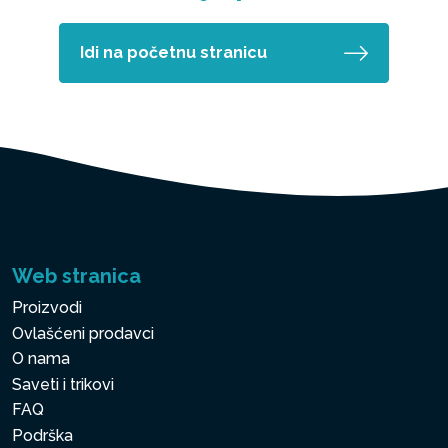
Idi na početnu stranicu
Web stranica
Proizvodi
Ovlašćeni prodavci
O nama
Saveti i trikovi
FAQ
Podrška