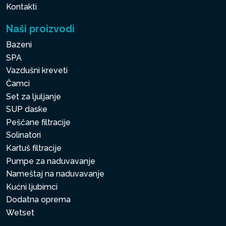
Kontakti
Naši proizvodi
Bazeni
SPA
Vazdušni kreveti
Čamci
Set za ljuljanje
SUP daske
Peščane filtracije
Solinatori
Kartuš filtracije
Pumpe za naduvavanje
Nameštaj na naduvavanje
Kućni ljubimci
Dodatna oprema
Wetset