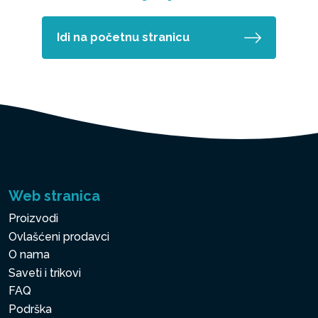
Idi na početnu stranicu
Web stranica
Proizvodi
Ovlašćeni prodavci
O nama
Saveti i trikovi
FAQ
Podrška