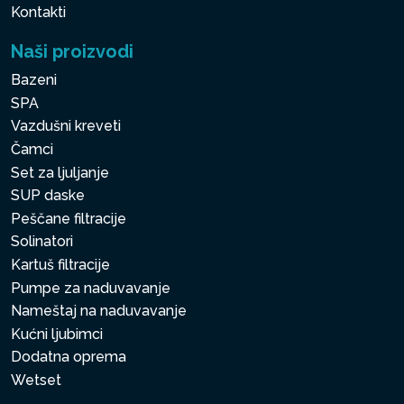
Kontakti
Naši proizvodi
Bazeni
SPA
Vazdušni kreveti
Čamci
Set za ljuljanje
SUP daske
Peščane filtracije
Solinatori
Kartuš filtracije
Pumpe za naduvavanje
Nameštaj na naduvavanje
Kućni ljubimci
Dodatna oprema
Wetset