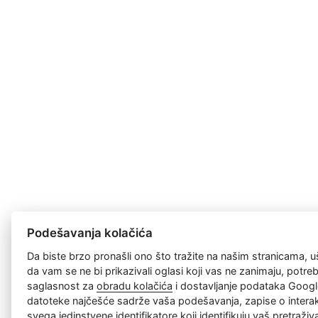
Podešavanja kolačića
Da biste brzo pronašli ono što tražite na našim stranicama, u
da vam se ne bi prikazivali oglasi koji vas ne zanimaju, potr
saglasnost za
obradu kolačića
i dostavljanje podataka Googl
datoteke najčešće sadrže vaša podešavanja, zapise o interakc
svega jedinstvene identifikatore koji identifikuju vaš pretraži