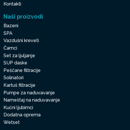
Kontakti
Naši proizvodi
Bazeni
SPA
Vazdušni kreveti
Čamci
Set za ljuljanje
SUP daske
Peščane filtracije
Solinatori
Kartuš filtracije
Pumpe za naduvavanje
Nameštaj na naduvavanje
Kućni ljubimci
Dodatna oprema
Wetset