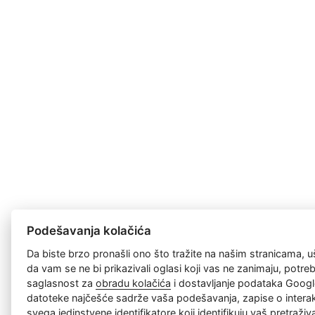
Podešavanja kolačića
Da biste brzo pronašli ono što tražite na našim stranicama, u
da vam se ne bi prikazivali oglasi koji vas ne zanimaju, potr
saglasnost za
obradu kolačića
i dostavljanje podataka Googl
datoteke najčešće sadrže vaša podešavanja, zapise o interakc
svega jedinstvene identifikatore koji identifikuju vaš pretraži