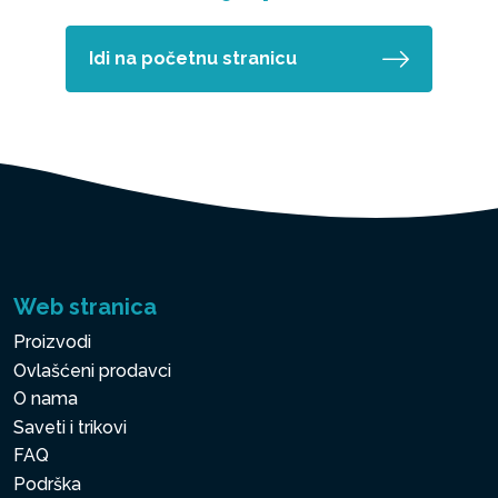
Idi na početnu stranicu
Web stranica
Proizvodi
Ovlašćeni prodavci
O nama
Saveti i trikovi
FAQ
Podrška