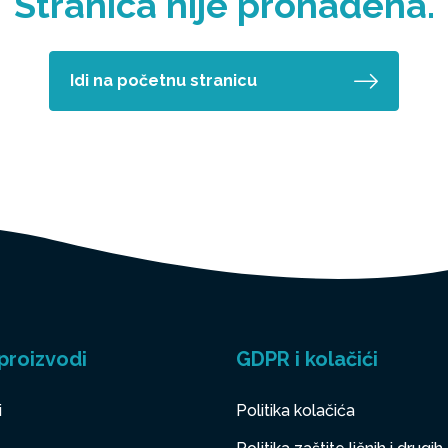
Stranica nije pronađena.
Idi na početnu stranicu
proizvodi
GDPR i kolačići
i
Politika kolačića