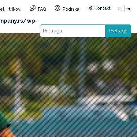
|
Kontakti
sr
en
ti i trikovi
FAQ
Podrška
reg=RS&lang=sr): Failed to open stream: HTTP
mpany.rs/wp-
Pretraga