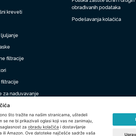
Politika zaštite ličnih i drugih
obrađivanih podataka
ni kreveti
Podešavanja kolačića
ljuljanje
aske
e filtracije
ori
filtracije
 za naduvavanje
čića
taj na naduvavanje
 ono što tražite na našim stranicama, uštedeli
ljubimci
se ne bi prikazivali oglasi koji vas ne zanimaju,
 saglasnost za
obradu kolačića
i dostavljanje
na oprema
 ili Amazon. Ove datoteke najčešće sadrže vaša
Uprav