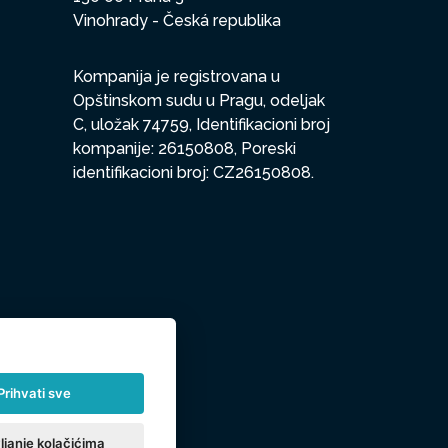
Vinohrady - Česká republika
Kompanija je registrovana u
Opštinskom sudu u Pragu, odeljak
C, uložak 74759, Identifikacioni broj
kompanije: 26150808, Poreski
identifikacioni broj: CZ26150808.
Prihvati sve
ljanje kolačićima