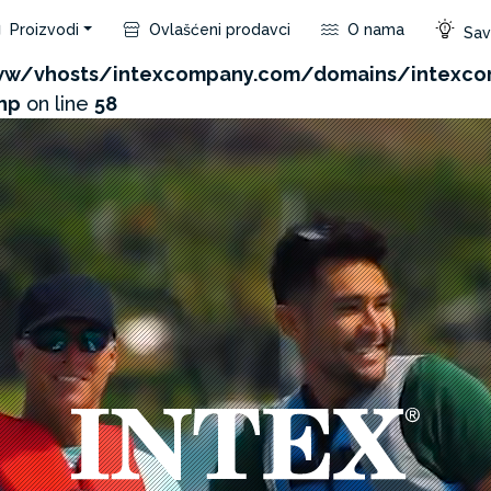
Proizvodi
Ovlašćeni prodavci
O nama
Save
com/admin/product/api.php?id=70&not_use_region=1&
w/vhosts/intexcompany.com/domains/intexco
hp
on line
58