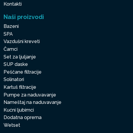
Kontakti
Naši proizvodi
Bazeni
SPA
Vazdušni kreveti
Čamci
Set za ljuljanje
SUP daske
Peščane filtracije
Solinatori
Kartuš filtracije
Pumpe za naduvavanje
Nameštaj na naduvavanje
Kućni ljubimci
Dodatna oprema
Wetset