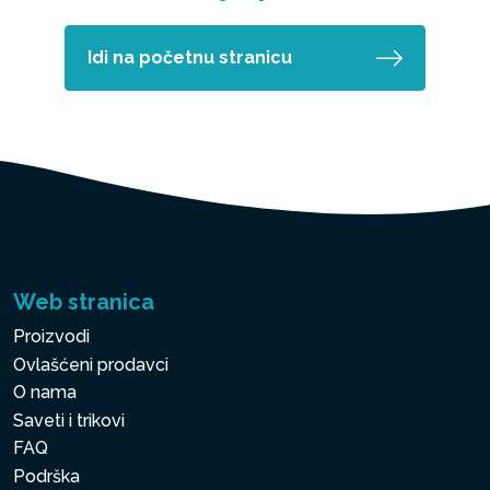
Idi na početnu stranicu
Web stranica
Proizvodi
Ovlašćeni prodavci
O nama
Saveti i trikovi
FAQ
Podrška