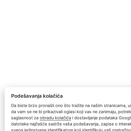
Podešavanja kolačića
Da biste brzo pronašli ono što tražite na našim stranicama, u
da vam se ne bi prikazivali oglasi koji vas ne zanimaju, potr
saglasnost za
obradu kolačića
i dostavljanje podataka Googl
datoteke najčešće sadrže vaša podešavanja, zapise o interakc
svega jedinstvene identifikatore koji identifikuju vaš pretraži