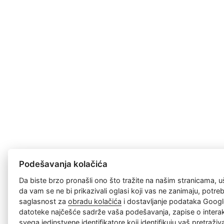
Podešavanja kolačića
Da biste brzo pronašli ono što tražite na našim stranicama, u
da vam se ne bi prikazivali oglasi koji vas ne zanimaju, potr
saglasnost za
obradu kolačića
i dostavljanje podataka Googl
datoteke najčešće sadrže vaša podešavanja, zapise o interakc
svega jedinstvene identifikatore koji identifikuju vaš pretraži