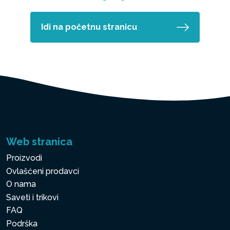
Idi na početnu stranicu
Web stranica
Proizvodi
Ovlašćeni prodavci
O nama
Saveti i trikovi
FAQ
Podrška