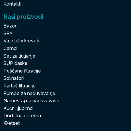
Kontakti
Naši proizvodi
Bazeni
SPA
Vazdušni kreveti
Čamci
Set za ljuljanje
SUP daske
Peščane filtracije
Solinatori
Kartuš filtracije
Pumpe za naduvavanje
Nameštaj na naduvavanje
Kućni ljubimci
Dodatna oprema
Wetset