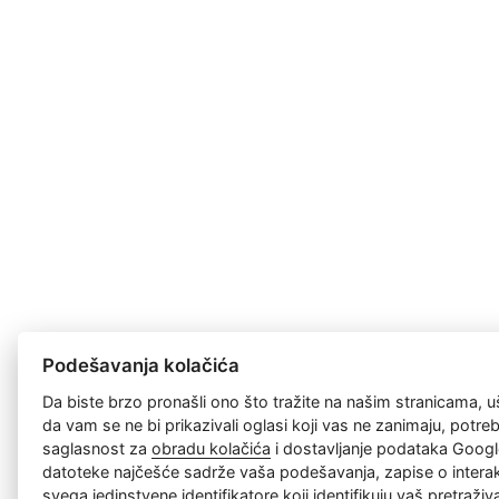
Podešavanja kolačića
Da biste brzo pronašli ono što tražite na našim stranicama, u
da vam se ne bi prikazivali oglasi koji vas ne zanimaju, potr
saglasnost za
obradu kolačića
i dostavljanje podataka Googl
datoteke najčešće sadrže vaša podešavanja, zapise o interakc
svega jedinstvene identifikatore koji identifikuju vaš pretraži