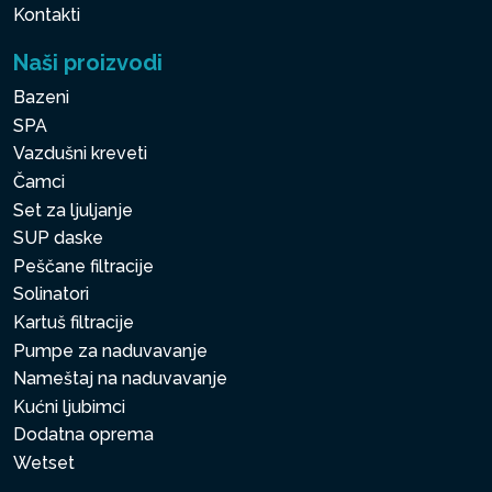
Kontakti
Naši proizvodi
Bazeni
SPA
Vazdušni kreveti
Čamci
Set za ljuljanje
SUP daske
Peščane filtracije
Solinatori
Kartuš filtracije
Pumpe za naduvavanje
Nameštaj na naduvavanje
Kućni ljubimci
Dodatna oprema
Wetset