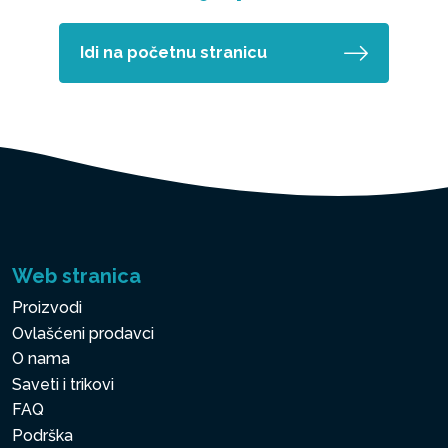
Idi na početnu stranicu
Web stranica
Proizvodi
Ovlašćeni prodavci
O nama
Saveti i trikovi
FAQ
Podrška